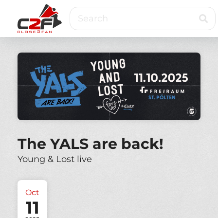
Skip
Search
to
main
content
Close2Fan
Direct
to
fan
&
VIP
ticketing
The YALS are back!
Young & Lost live
Oct
11