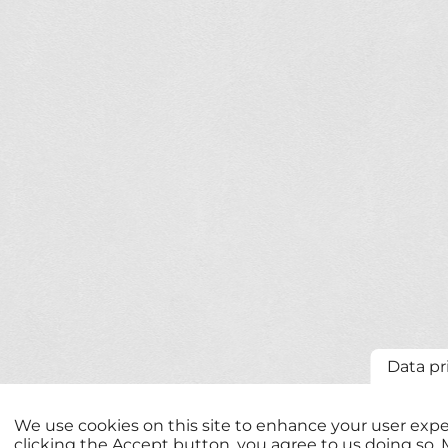
Data pr
We use cookies on this site to enhance your user expe
clicking the Accept button, you agree to us doing so.