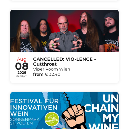
Aug
CANCELLED: VIO-LENCE -
08
Cutthroat
Viper Room Wien
2026
from
€ 32,40
07:00 pm