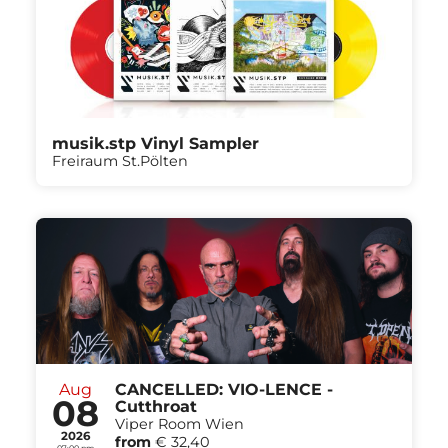
musik.stp Vinyl Sampler
Freiraum St.Pölten
Aug
CANCELLED: VIO-LENCE -
08
Cutthroat
Viper Room Wien
2026
from
€ 32,40
07:00 pm