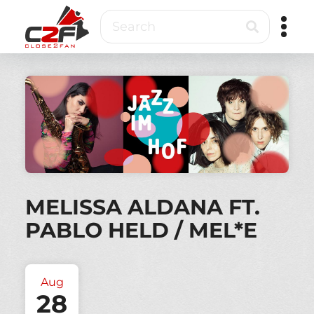
Skip
Search
to
main
content
Close2Fan
Direct
to
fan
&
VIP
ticketing
MELISSA ALDANA FT.
PABLO HELD / MEL*E
Aug
28