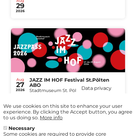
Aug
29
2026
Aug
JAZZ IM HOF Festival St.Pölten
27
ABO
Data privacy
2026
Stadtmuseum St. Pölten St.Pölten
-
from
€ 40,00
Aug
29
We use cookies on this site to enhance your user
2026
experience. By clicking the Accept button, you agree
to us doing so.
More info
Necessary
Some cookies are required to provide core
All events