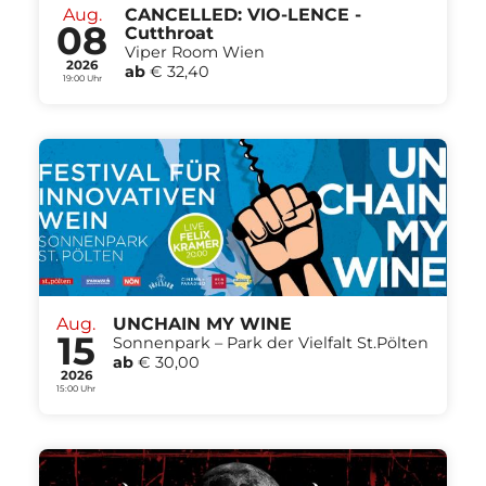
Aug.
CANCELLED: VIO-LENCE -
08
Cutthroat
Viper Room Wien
2026
ab
€ 32,40
19:00 Uhr
Aug.
UNCHAIN MY WINE
15
Sonnenpark – Park der Vielfalt St.Pölten
ab
€ 30,00
2026
15:00 Uhr