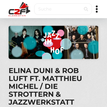
Direkt
Suche
zum
Inhalt
Close2Fan
Direct
to
fan
&
VIP
ticketing
ELINA DUNI & ROB
LUFT FT. MATTHIEU
MICHEL / DIE
STROTTERN &
JAZZWERKSTATT