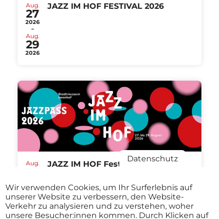
Aug.
JAZZ IM HOF FESTIVAL 2026
27
2026
-
Aug.
29
2026
Datenschutz
Aug.
JAZZ IM HOF Festival St.Pölten
27
ABO
2026
Stadtmuseum St. Pölten St.Pölten
-
Wir verwenden Cookies, um Ihr Surferlebnis auf
ab
€ 40,00
Aug.
unserer Website zu verbessern, den Website-
29
Verkehr zu analysieren und zu verstehen, woher
2026
unsere Besucher:innen kommen. Durch Klicken auf