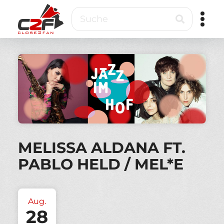
Direkt
Suche
zum
Inhalt
Close2Fan
Direct
to
fan
&
VIP
ticketing
MELISSA ALDANA FT.
PABLO HELD / MEL*E
Aug.
28