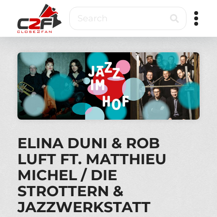
Skip
Search
to
main
content
Close2Fan
Direct
to
fan
&
VIP
ticketing
ELINA DUNI & ROB
LUFT FT. MATTHIEU
MICHEL / DIE
STROTTERN &
JAZZWERKSTATT