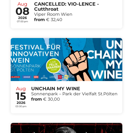
Aug
CANCELLED: VIO-LENCE -
08
Cutthroat
Viper Room Wien
2026
from
€ 32,40
07:00 pm
Aug
UNCHAIN MY WINE
15
Sonnenpark – Park der Vielfalt St.Pölten
from
€ 30,00
2026
03:00 pm