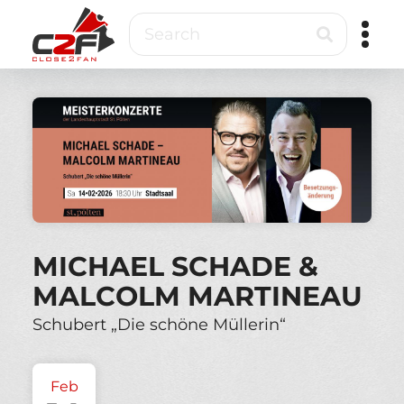
Skip
Search
to
main
content
Close2Fan
Direct
to
fan
&
VIP
ticketing
MICHAEL SCHADE &
MALCOLM MARTINEAU
Schubert „Die schöne Müllerin“
Feb