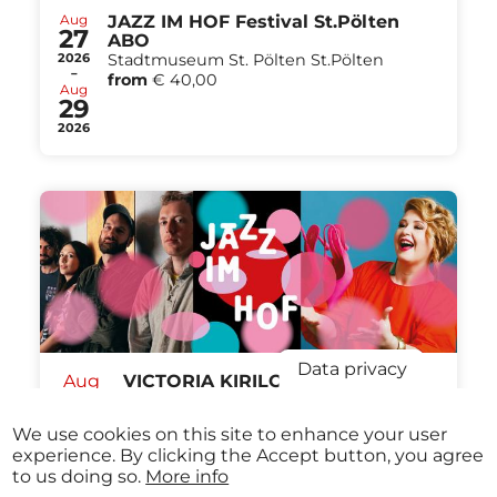
Aug
JAZZ IM HOF Festival St.Pölten
27
ABO
2026
Stadtmuseum St. Pölten St.Pölten
-
from
€ 40,00
Aug
29
2026
Data privacy
Aug
VICTORIA KIRILOVA QUARTET /
27
KARIN BACHNER & BIG BAND
Stadtmuseum St. Pölten St.Pölten
We use cookies on this site to enhance your user
2026
from
€ 12,00
07:30 pm
experience. By clicking the Accept button, you agree
to us doing so.
More info