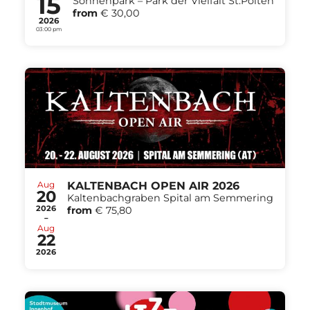
15
Sonnenpark – Park der Vielfalt St.Pölten
from
€ 30,00
2026
03:00 pm
Aug
KALTENBACH OPEN AIR 2026
20
Kaltenbachgraben Spital am Semmering
2026
from
€ 75,80
-
Aug
22
2026