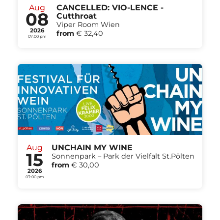
Aug
CANCELLED: VIO-LENCE -
08
Cutthroat
Viper Room Wien
2026
from
€ 32,40
07:00 pm
Aug
UNCHAIN MY WINE
15
Sonnenpark – Park der Vielfalt St.Pölten
from
€ 30,00
2026
03:00 pm