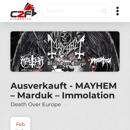
Skip
Search
to
main
content
Close2Fan
Direct
to
fan
&
VIP
ticketing
Ausverkauft - MAYHEM
– Marduk – Immolation
Death Over Europe
Feb