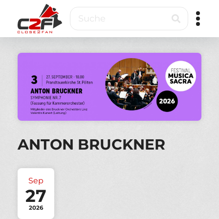
Direkt
Suche
zum
Inhalt
Close2Fan
Direct
to
fan
&
VIP
ticketing
ANTON BRUCKNER
Sep
27
2026