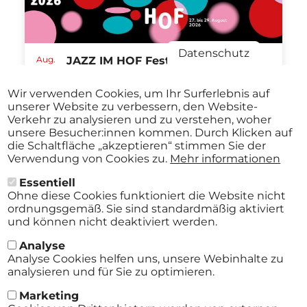
Datenschutz
Aug.
JAZZ IM HOF Festival St.Pölten
27
ABO
2026
Stadtmuseum St. Pölten St.Pölten
-
Wir verwenden Cookies, um Ihr Surferlebnis auf
ab
€ 40,00
Aug.
unserer Website zu verbessern, den Website-
29
Verkehr zu analysieren und zu verstehen, woher
2026
unsere Besucher:innen kommen. Durch Klicken auf
die Schaltfläche „akzeptieren“ stimmen Sie der
Verwendung von Cookies zu.
Mehr informationen
Essentiell
Alle Events
Ohne diese Cookies funktioniert die Website nicht
ordnungsgemäß. Sie sind standardmäßig aktiviert
und können nicht deaktiviert werden.
Analyse
Analyse Cookies helfen uns, unsere Webinhalte zu
analysieren und für Sie zu optimieren.
Marketing