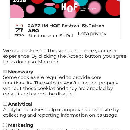
Aug
JAZZ IM HOF Festival St.Pölten
27
ABO
Data privacy
2026
Stadtmuseum St. Pölten St.Pölten
-
from
€ 40,00
Aug
29
We use cookies on this site to enhance your user
2026
experience. By clicking the Accept button, you agree
to us doing so.
More info
Necessary
Some cookies are required to provide core
All events
functionality. The website won't function properly
without these cookies and they are enabled by
default and cannot be disabled.
Analytical
Analytical cookies help us improve our website by
collecting and reporting information on its usage.
Marketing