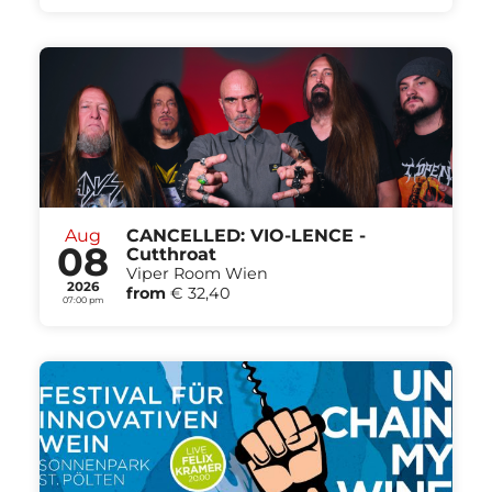
Aug
CANCELLED: VIO-LENCE -
08
Cutthroat
Viper Room Wien
2026
from
€ 32,40
07:00 pm