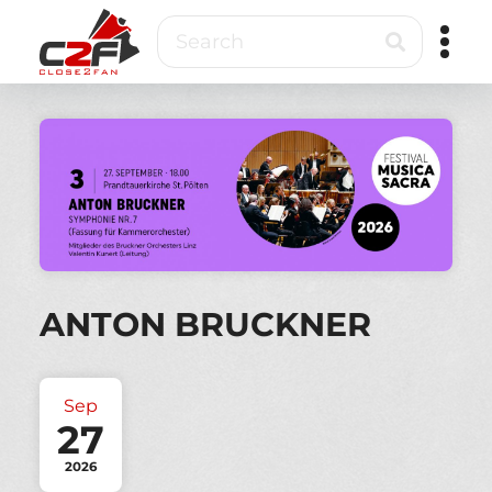
Skip
Search
to
main
content
Close2Fan
Direct
to
fan
&
VIP
ticketing
ANTON BRUCKNER
Sep
27
2026