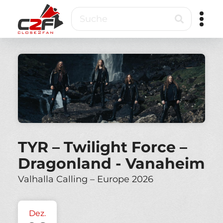
Direkt
Suche
zum
Inhalt
Close2Fan
Direct
to
fan
&
VIP
ticketing
TYR – Twilight Force –
Dragonland - Vanaheim
Valhalla Calling – Europe 2026
Dez.