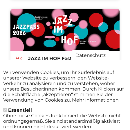
Datenschutz
Aug.
JAZZ IM HOF Festival St.Pölten
27
ABO
2026
Stadtmuseum St. Pölten St.Pölten
-
Wir verwenden Cookies, um Ihr Surferlebnis auf
ab
€ 40,00
Aug.
unserer Website zu verbessern, den Website-
29
Verkehr zu analysieren und zu verstehen, woher
2026
unsere Besucher:innen kommen. Durch Klicken auf
die Schaltfläche „akzeptieren“ stimmen Sie der
Verwendung von Cookies zu.
Mehr informationen
Essentiell
Alle Events
Ohne diese Cookies funktioniert die Website nicht
ordnungsgemäß. Sie sind standardmäßig aktiviert
und können nicht deaktiviert werden.