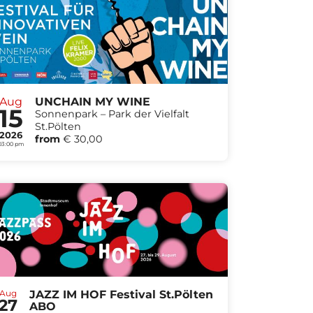
Aug
UNCHAIN MY WINE
15
Sonnenpark – Park der Vielfalt
St.Pölten
2026
from
€ 30,00
03:00 pm
Aug
JAZZ IM HOF Festival St.Pölten
27
ABO