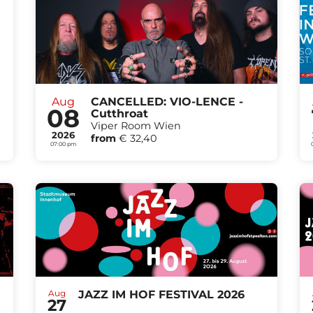
Aug
CANCELLED: VIO-LENCE -
08
Cutthroat
Viper Room Wien
2026
from
€ 32,40
07:00 pm
Aug
JAZZ IM HOF FESTIVAL 2026
27