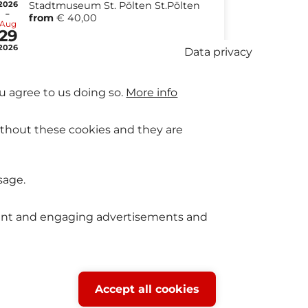
2026
Stadtmuseum St. Pölten St.Pölten
-
from
€ 40,00
Aug
29
2026
Data privacy
u agree to us doing so.
More info
ithout these cookies and they are
sage.
levant and engaging advertisements and
Withdraw
Accept all cookies
consent
se2Fan