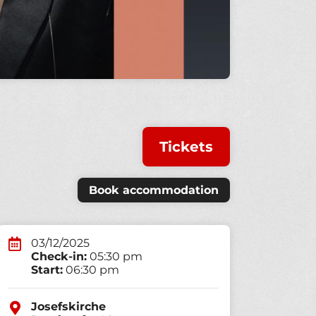
Tickets
Book accommodation
03/12/2025
Check-in:
05:30 pm
Start:
06:30 pm
Josefskirche