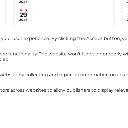
2026
-
Aug
29
2026
 your user experience. By clicking the Accept button, yo
All events
ore functionality. The website won't function properly w
bled.
website by collecting and reporting information on its u
sitors across websites to allow publishers to display re
s
Legal notice
Privacy policy
© 2025 Clo