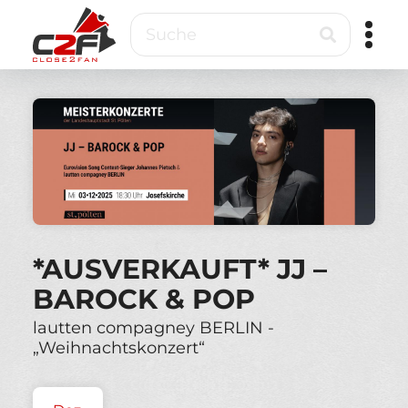
Direkt
Suche
zum
Inhalt
Close2Fan
Direct
to
fan
&
VIP
ticketing
*AUSVERKAUFT* JJ –
BAROCK & POP
lautten compagney BERLIN -
„Weihnachtskonzert“