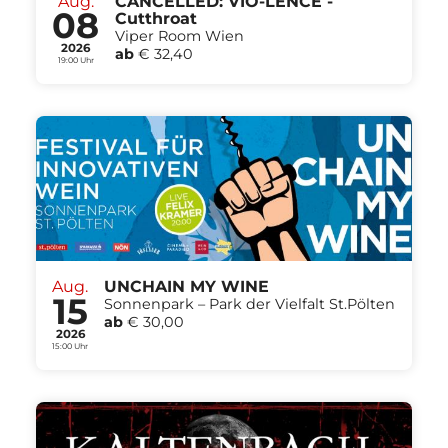
Aug.
CANCELLED: VIO-LENCE -
08
Cutthroat
Viper Room Wien
2026
ab
€ 32,40
19:00 Uhr
Aug.
UNCHAIN MY WINE
15
Sonnenpark – Park der Vielfalt St.Pölten
ab
€ 30,00
2026
15:00 Uhr