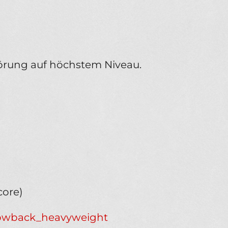
örung auf höchstem Niveau.
core)
rowback_heavyweight