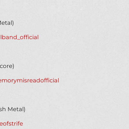
Metal)
lband_official
core)
morymisreadofficial
sh Metal)
ofstrife