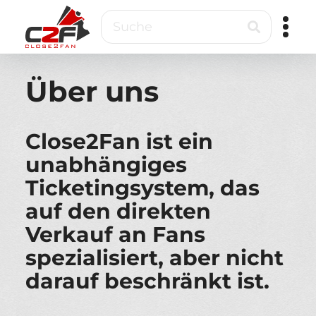
Direkt
Suche
zum
Inhalt
Close2Fan
Direct
to
Über uns
fan
&
VIP
Close2Fan ist ein
ticketing
unabhängiges
Ticketingsystem, das
auf den direkten
Verkauf an Fans
spezialisiert, aber nicht
darauf beschränkt ist.