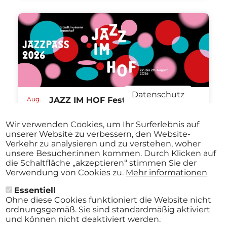
Datenschutz
Aug.
JAZZ IM HOF Festival St.Pölten
27
ABO
2026
Stadtmuseum St. Pölten St.Pölten
-
Wir verwenden Cookies, um Ihr Surferlebnis auf
ab
€ 40,00
Aug.
unserer Website zu verbessern, den Website-
29
Verkehr zu analysieren und zu verstehen, woher
2026
unsere Besucher:innen kommen. Durch Klicken auf
die Schaltfläche „akzeptieren“ stimmen Sie der
Verwendung von Cookies zu.
Mehr informationen
Alle Events
Essentiell
Ohne diese Cookies funktioniert die Website nicht
ordnungsgemäß. Sie sind standardmäßig aktiviert
und können nicht deaktiviert werden.