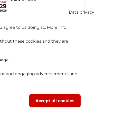
Aug
29
2026
Data privacy
u agree to us doing so.
More info
ithout these cookies and they are
sage.
levant and engaging advertisements and
Withdraw
Accept all cookies
consent
se2Fan