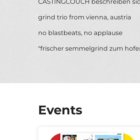
CASTINGCOUCH beschreiben sich
grind trio from vienna, austria
no blastbeats, no applause
"frischer semmelgrind zum hofer
Events