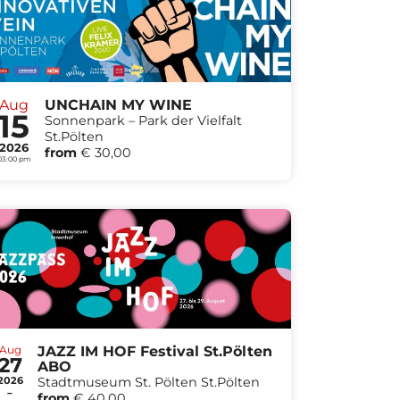
Aug
UNCHAIN MY WINE
15
Sonnenpark – Park der Vielfalt
St.Pölten
2026
from
€ 30,00
03:00 pm
Aug
JAZZ IM HOF Festival St.Pölten
27
ABO
2026
Stadtmuseum St. Pölten St.Pölten
-
from
€ 40,00