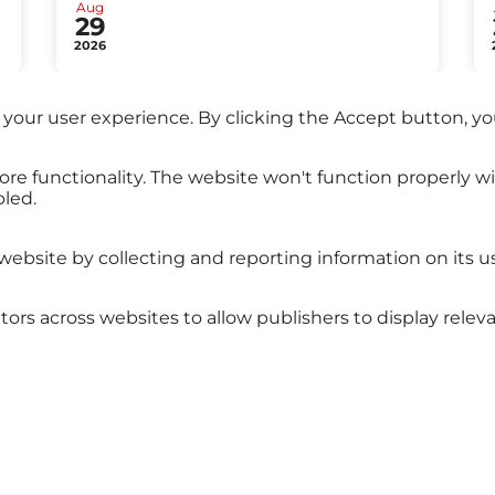
Aug
29
2026
 your user experience. By clicking the Accept button, yo
All events
ore functionality. The website won't function properly w
bled.
website by collecting and reporting information on its u
sitors across websites to allow publishers to display re
s
Legal notice
Privacy policy
© 2025 Clo