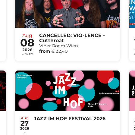
Aug
CANCELLED: VIO-LENCE -
08
Cutthroat
Viper Room Wien
2026
from
€ 32,40
07:00 pm
Aug
JAZZ IM HOF FESTIVAL 2026
27
2026
-