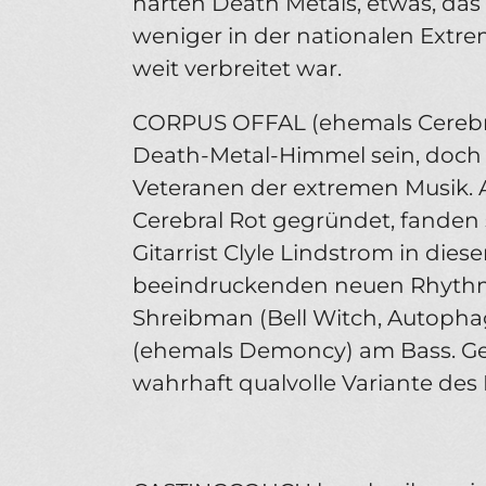
harten Death Metals, etwas, das
weniger in der nationalen Extre
weit verbreitet war.
CORPUS OFFAL (ehemals Cerebr
Death-Metal-Himmel sein, doch 
Veteranen der extremen Musik. 
Cerebral Rot gegründet, fanden 
Gitarrist Clyle Lindstrom in die
beeindruckenden neuen Rhyth
Shreibman (Bell Witch, Autoph
(ehemals Demoncy) am Bass. Gem
wahrhaft qualvolle Variante des