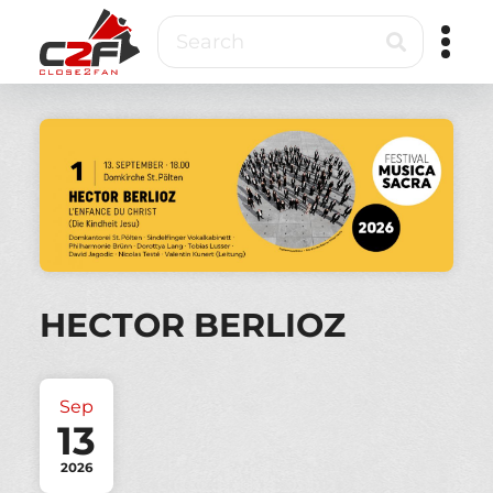
Skip
Search
to
main
content
Close2Fan
Direct
to
fan
&
VIP
ticketing
HECTOR BERLIOZ
Sep
13
2026