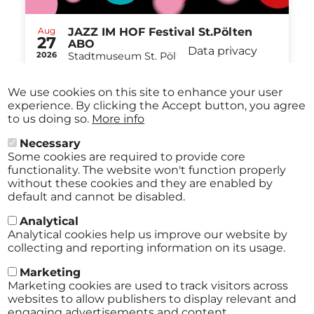
Aug
JAZZ IM HOF Festival St.Pölten
27
ABO
Data privacy
2026
Stadtmuseum St. Pölten St.Pölten
-
from
€ 40,00
Aug
29
We use cookies on this site to enhance your user
2026
experience. By clicking the Accept button, you agree
to us doing so.
More info
Necessary
Some cookies are required to provide core
All events
functionality. The website won't function properly
without these cookies and they are enabled by
default and cannot be disabled.
Analytical
Analytical cookies help us improve our website by
collecting and reporting information on its usage.
Marketing
Marketing cookies are used to track visitors across
websites to allow publishers to display relevant and
engaging advertisements and content.