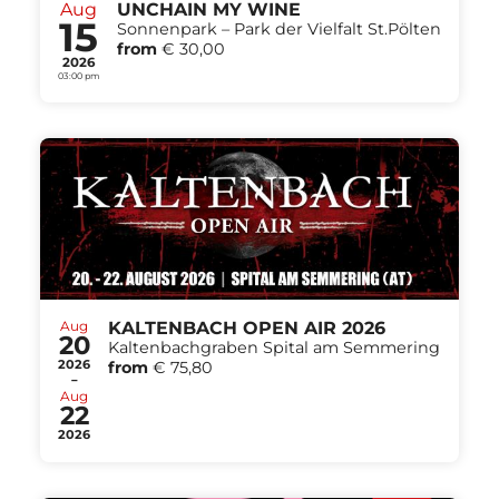
Aug
UNCHAIN MY WINE
15
Sonnenpark – Park der Vielfalt St.Pölten
from
€ 30,00
2026
03:00 pm
Aug
KALTENBACH OPEN AIR 2026
20
Kaltenbachgraben Spital am Semmering
2026
from
€ 75,80
-
Aug
22
2026