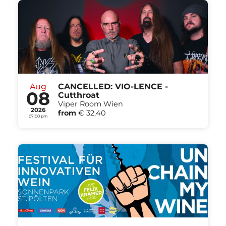
Aug
CANCELLED: VIO-LENCE -
08
Cutthroat
Viper Room Wien
2026
from
€ 32,40
07:00 pm