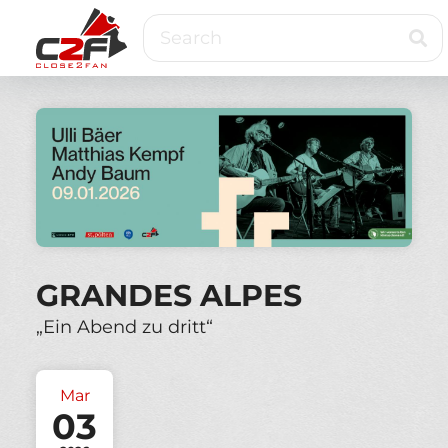
Skip
Search
to
main
content
Close2Fan
Direct
to
fan
&
VIP
ticketing
GRANDES ALPES
„Ein Abend zu dritt“
Mar
03