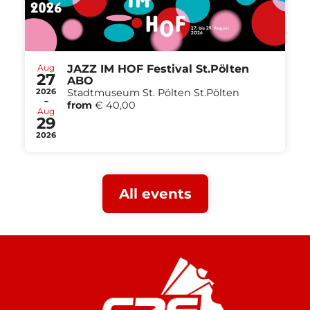
Aug
JAZZ IM HOF Festival St.Pölten
27
ABO
2026
Stadtmuseum St. Pölten St.Pölten
-
from
€ 40,00
Aug
29
2026
All events