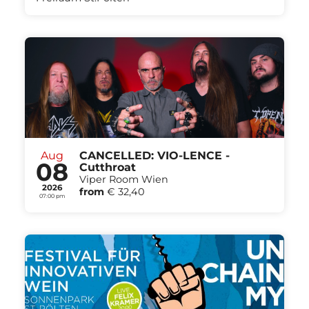
Aug
CANCELLED: VIO-LENCE -
08
Cutthroat
Viper Room Wien
2026
from
€ 32,40
07:00 pm