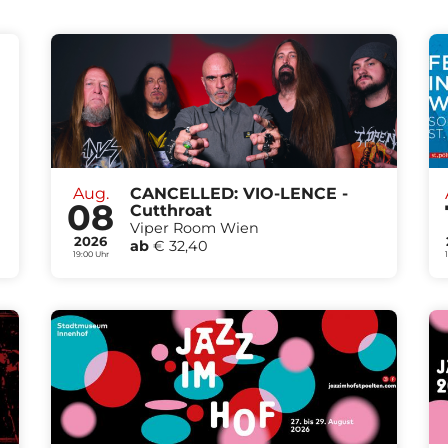
Aug.
CANCELLED: VIO-LENCE -
08
Cutthroat
Viper Room Wien
2026
ab
€ 32,40
19:00 Uhr