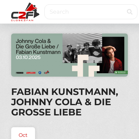
Skip
Search
to
main
content
Close2Fan
Direct
to
fan
&
VIP
ticketing
FABIAN KUNSTMANN,
JOHNNY COLA & DIE
GROSSE LIEBE
Oct