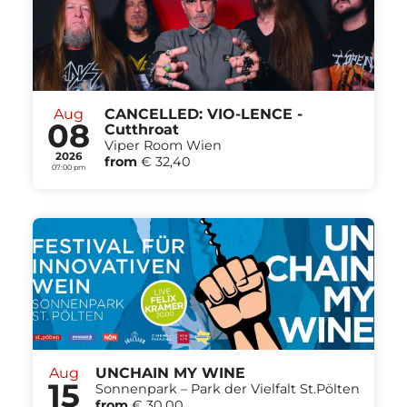
Aug
CANCELLED: VIO-LENCE -
08
Cutthroat
Viper Room Wien
2026
from
€ 32,40
07:00 pm
Aug
UNCHAIN MY WINE
15
Sonnenpark – Park der Vielfalt St.Pölten
from
€ 30,00