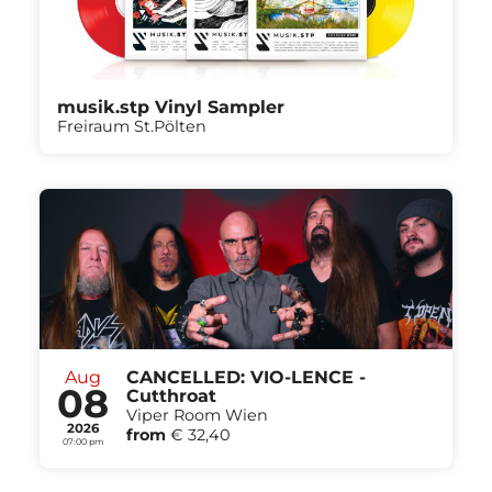
musik.stp Vinyl Sampler
Freiraum St.Pölten
Aug
CANCELLED: VIO-LENCE -
08
Cutthroat
Viper Room Wien
2026
from
€ 32,40
07:00 pm