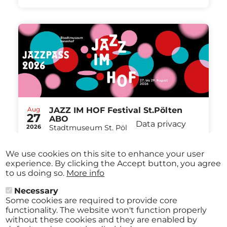
Aug
JAZZ IM HOF Festival St.Pölten
27
ABO
Data privacy
2026
Stadtmuseum St. Pölten St.Pölten
-
from
€ 40,00
Aug
29
We use cookies on this site to enhance your user
2026
experience. By clicking the Accept button, you agree
to us doing so.
More info
Necessary
Some cookies are required to provide core
All events
functionality. The website won't function properly
without these cookies and they are enabled by