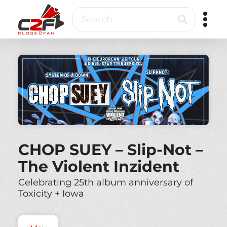
Skip
Search
to
main
content
Close2Fan
Direct
to
fan
&
VIP
ticketing
CHOP SUEY – Slip-Not –
The Violent Inzident
Celebrating 25th album anniversary of
Toxicity + Iowa