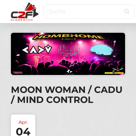
Direkt
Suche
zum
Inhalt
Close2Fan
Direct
to
fan
&
VIP
ticketing
MOON WOMAN / CADU
/ MIND CONTROL
Apr.
04