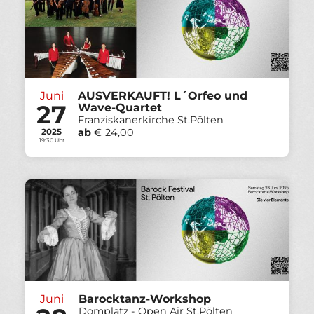
Juni
AUSVERKAUFT! L´Orfeo und
27
Wave-Quartet
Franziskanerkirche St.Pölten
ab
€ 24,00
2025
19:30 Uhr
Juni
Barocktanz-Workshop
Domplatz - Open Air St.Pölten