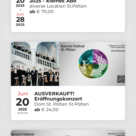
20
2025 - kleines Abo
2025
diverse Location St.Pölten
-
ab
€ 70,00
Juni
28
2025
Juni
AUSVERKAUFT!
20
Eröffnungskonzert
Dom St. Pölten St.Pölten
ab
€ 24,00
2025
19:30 Uhr