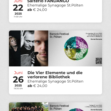
Juni
Salterio FANDANGO
22
Ehemalige Synagoge St.Pölten
ab
€ 24,00
2025
11:00 Uhr
Juni
Die Vier Elemente und die
26
verlorene Bibliothek
Ehemalige Synagoge St.Pölten
ab
€ 24,00
2025
19:30 Uhr