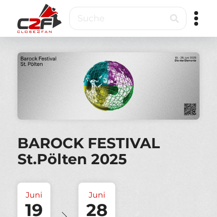
Direkt
Suche
zum
Inhalt
Close2Fan
Direct
to
fan
&
VIP
ticketing
BAROCK FESTIVAL
St.Pölten 2025
Juni
Juni
19
28