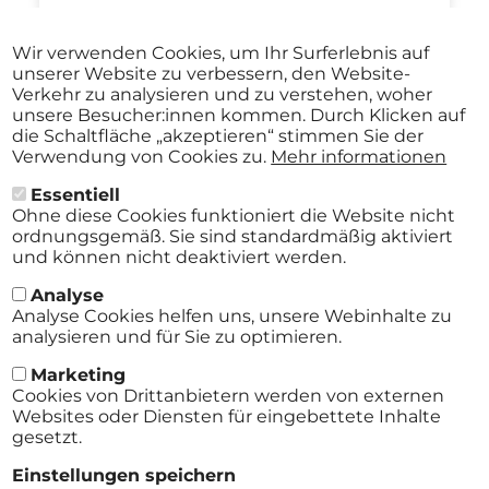
Wir verwenden Cookies, um Ihr Surferlebnis auf
unserer Website zu verbessern, den Website-
Verkehr zu analysieren und zu verstehen, woher
Aug.
JAZZ IM HOF Festival St.Pölten
unsere Besucher:innen kommen. Durch Klicken auf
27
ABO
die Schaltfläche „akzeptieren“ stimmen Sie der
2026
Stadtmuseum St. Pölten St.Pölten
-
Verwendung von Cookies zu.
Mehr informationen
ab
€ 40,00
Aug.
29
Essentiell
2026
Ohne diese Cookies funktioniert die Website nicht
ordnungsgemäß. Sie sind standardmäßig aktiviert
und können nicht deaktiviert werden.
Analyse
Alle Events
Analyse Cookies helfen uns, unsere Webinhalte zu
analysieren und für Sie zu optimieren.
Marketing
Cookies von Drittanbietern werden von externen
Websites oder Diensten für eingebettete Inhalte
gesetzt.
AGB
Einstellungen speichern
Footer
Impressum