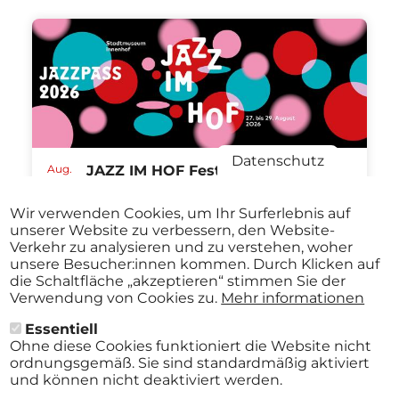
Datenschutz
Aug.
JAZZ IM HOF Festival St.Pölten
27
ABO
2026
Stadtmuseum St. Pölten St.Pölten
-
Wir verwenden Cookies, um Ihr Surferlebnis auf
ab
€ 40,00
Aug.
unserer Website zu verbessern, den Website-
29
Verkehr zu analysieren und zu verstehen, woher
2026
unsere Besucher:innen kommen. Durch Klicken auf
die Schaltfläche „akzeptieren“ stimmen Sie der
Verwendung von Cookies zu.
Mehr informationen
Essentiell
Alle Events
Ohne diese Cookies funktioniert die Website nicht
ordnungsgemäß. Sie sind standardmäßig aktiviert
und können nicht deaktiviert werden.