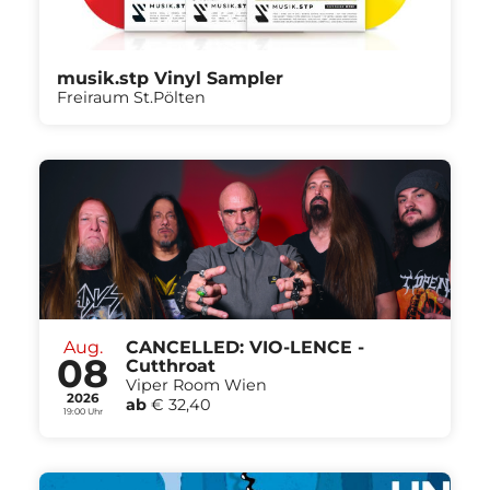
musik.stp Vinyl Sampler
Freiraum St.Pölten
Aug.
CANCELLED: VIO-LENCE -
08
Cutthroat
Viper Room Wien
2026
ab
€ 32,40
19:00 Uhr