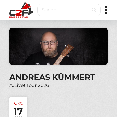
Direkt
Suche
zum
Inhalt
Close2Fan
Direct
to
fan
&
VIP
ticketing
ANDREAS KÜMMERT
A.Live! Tour 2026
Okt.
17