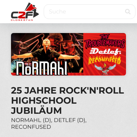
Direkt
Suche
zum
Inhalt
Close2Fan
Direct
to
fan
&
VIP
ticketing
25 JAHRE ROCK'N'ROLL
HIGHSCHOOL
JUBILÄUM
NORMAHL (D), DETLEF (D),
RECONFUSED