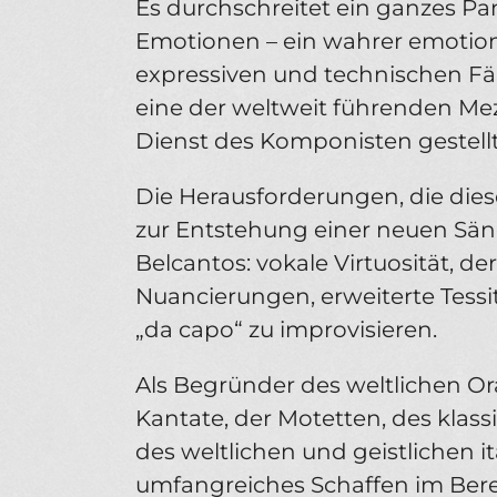
Es durchschreitet ein ganzes Pa
Emotionen – ein wahrer emotiona
expressiven und technischen Fäh
eine der weltweit führenden Mez
Dienst des Komponisten gestellt
Die Herausforderungen, die diese 
zur Entstehung einer neuen Sä
Belcantos: vokale Virtuosität, de
Nuancierungen, erweiterte Tessit
„da capo“ zu improvisieren.
Als Begründer des weltlichen O
Kantate, der Motetten, des klass
des weltlichen und geistlichen i
umfangreiches Schaffen im Bere