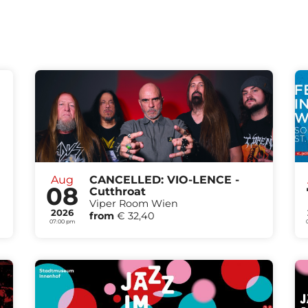
Aug
CANCELLED: VIO-LENCE -
08
Cutthroat
Viper Room Wien
2026
from
€ 32,40
07:00 pm