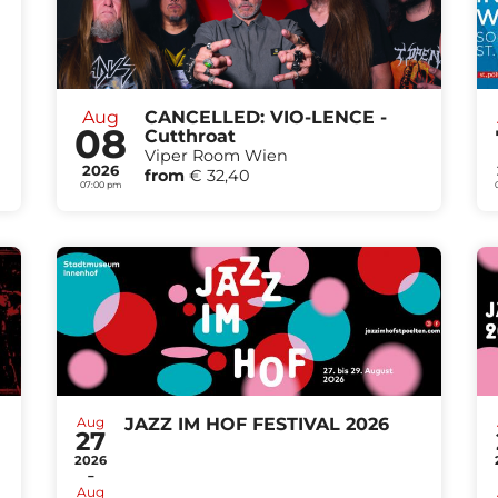
Aug
CANCELLED: VIO-LENCE -
08
Cutthroat
Viper Room Wien
2026
from
€ 32,40
07:00 pm
Aug
JAZZ IM HOF FESTIVAL 2026
27
2026
-
Aug