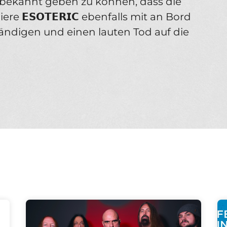
, bekannt geben zu können, dass die
 𝗘𝗦𝗢𝗧𝗘𝗥𝗜𝗖 ebenfalls mit an Bord
tändigen und einen lauten Tod auf die