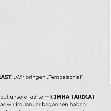
𝗘𝗥𝗔𝗦𝗧: „Wir bringen „Tempelschlaf“
unsere Kräfte mit 𝗜𝗠𝗛𝗔 𝗧𝗔𝗥𝗜𝗞𝗔𝗧
was wir im Januar begonnen haben.