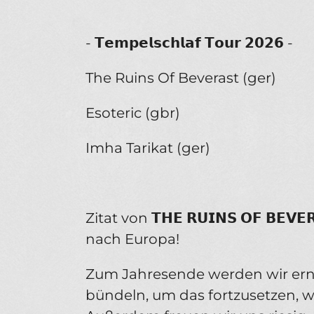
- 𝗧𝗲𝗺𝗽𝗲𝗹𝘀𝗰𝗵𝗹𝗮𝗳 𝗧𝗼𝘂𝗿 𝟮𝟬𝟮𝟲 -
The Ruins Of Beverast (ger)
Esoteric (gbr)
Imha Tarikat (ger)
Zitat von 𝗧𝗛𝗘 𝗥𝗨𝗜𝗡𝗦 𝗢𝗙 𝗕𝗘
nach Europa!
Zum Jahresende werden wir erneut 
bündeln, um das fortzusetzen, 