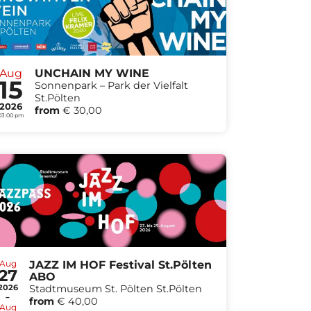
Aug
UNCHAIN MY WINE
15
Sonnenpark – Park der Vielfalt
St.Pölten
2026
from
€ 30,00
03:00 pm
Aug
JAZZ IM HOF Festival St.Pölten
27
ABO
2026
Stadtmuseum St. Pölten St.Pölten
-
from
€ 40,00
Aug