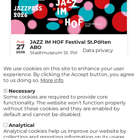
Aug
JAZZ IM HOF Festival St.Pölten
27
ABO
Data privacy
2026
Stadtmuseum St. Pölten St.Pölten
-
from
€ 40,00
Aug
29
We use cookies on this site to enhance your user
2026
experience. By clicking the Accept button, you agree
to us doing so.
More info
Necessary
Some cookies are required to provide core
All events
functionality. The website won't function properly
without these cookies and they are enabled by
default and cannot be disabled.
Analytical
Analytical cookies help us improve our website by
collecting and reporting information on its usage.