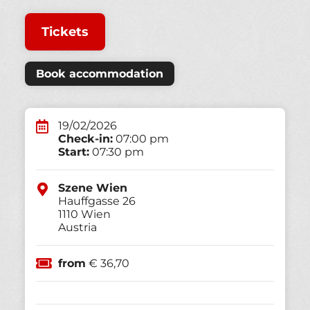
Tickets
Book accommodation
19/02/2026
Check-in:
07:00 pm
Start:
07:30 pm
Szene Wien
Hauffgasse 26
1110
Wien
Austria
from
€ 36,70