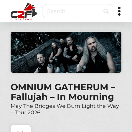
Skip
Search
to
main
content
Close2Fan
Direct
to
fan
&
VIP
ticketing
OMNIUM GATHERUM –
Fallujah – In Mourning
May The Bridges We Burn Light the Way
– Tour 2026