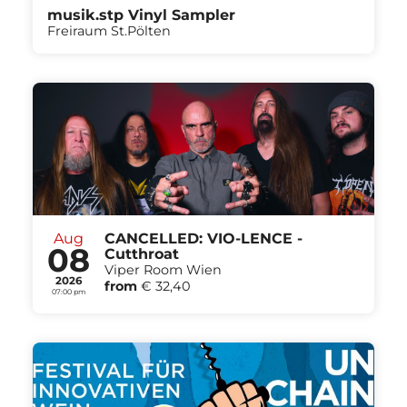
musik.stp Vinyl Sampler
Freiraum St.Pölten
Aug
CANCELLED: VIO-LENCE -
08
Cutthroat
Viper Room Wien
2026
from
€ 32,40
07:00 pm