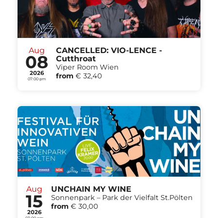
Aug
CANCELLED: VIO-LENCE -
08
Cutthroat
Viper Room Wien
2026
from
€ 32,40
07:00 pm
Aug
UNCHAIN MY WINE
15
Sonnenpark – Park der Vielfalt St.Pölten
from
€ 30,00
2026
03:00 pm