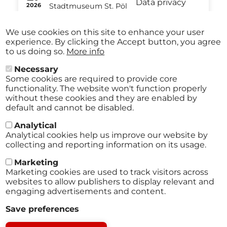
Data privacy
2026
Stadtmuseum St. Pölten St.Pölten
-
from
€ 40,00
Aug
29
We use cookies on this site to enhance your user
2026
experience. By clicking the Accept button, you agree
to us doing so.
More info
Necessary
Some cookies are required to provide core
All events
functionality. The website won't function properly
without these cookies and they are enabled by
default and cannot be disabled.
Analytical
Analytical cookies help us improve our website by
collecting and reporting information on its usage.
Marketing
Marketing cookies are used to track visitors across
websites to allow publishers to display relevant and
engaging advertisements and content.
Terms
Save preferences
Footer
Legal notice