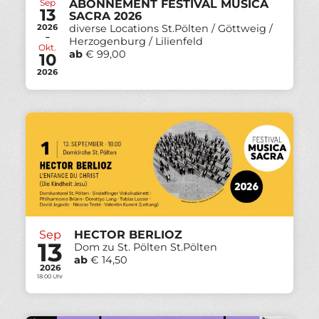
Sep
ABONNEMENT FESTIVAL MUSICA
13
SACRA 2026
2026
diverse Locations St.Pölten / Göttweig /
-
Herzogenburg / Lilienfeld
Okt.
ab
€ 99,00
10
2026
Sep
HECTOR BERLIOZ
13
Dom zu St. Pölten St.Pölten
ab
€ 14,50
2026
18:00 Uhr