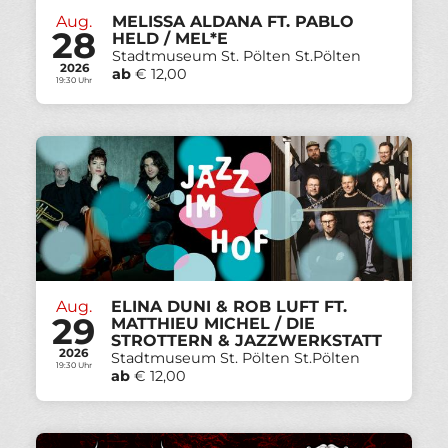
Aug.
MELISSA ALDANA FT. PABLO
28
HELD / MEL*E
Stadtmuseum St. Pölten St.Pölten
2026
ab
€ 12,00
19:30 Uhr
Aug.
ELINA DUNI & ROB LUFT FT.
29
MATTHIEU MICHEL / DIE
STROTTERN &
JAZZWERKSTATT
2026
Stadtmuseum St. Pölten St.Pölten
19:30 Uhr
ab
€ 12,00