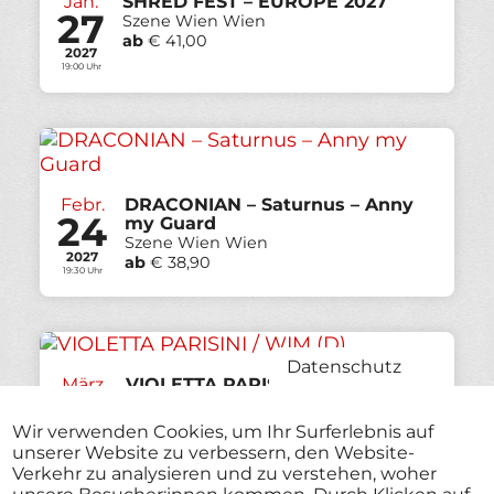
Jan.
SHRED FEST – EUROPE 2027
27
Szene Wien Wien
ab
€ 41,00
2027
19:00 Uhr
Febr.
DRACONIAN – Saturnus – Anny
24
my Guard
Szene Wien Wien
2027
ab
€ 38,90
19:30 Uhr
Datenschutz
März
VIOLETTA PARISINI / WIM (D)
06
Freiraum St.Pölten
ab
€ 18,00
Wir verwenden Cookies, um Ihr Surferlebnis auf
2027
unserer Website zu verbessern, den Website-
20:00 Uhr
Verkehr zu analysieren und zu verstehen, woher