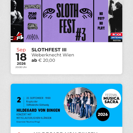
Sep
SLOTHFEST III
18
Weberknecht Wien
ab
€ 20,00
2026
20:00 Uhr