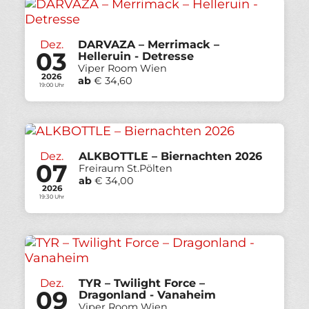
Dez.
DARVAZA – Merrimack –
03
Helleruin - Detresse
Viper Room Wien
2026
ab
€ 34,60
19:00 Uhr
Dez.
ALKBOTTLE – Biernachten 2026
07
Freiraum St.Pölten
ab
€ 34,00
2026
19:30 Uhr
Dez.
TYR – Twilight Force –
09
Dragonland - Vanaheim
Viper Room Wien