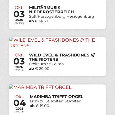
Okt.
MILITÄRMUSIK
03
NIEDERÖSTERREICH
Stift Herzogenburg Herzogenburg
2026
ab
€ 14,50
18:30 Uhr
Okt.
WILD EVEL & TRASHBONES ///
03
THE RIOTERS
Freiraum St.Pölten
2026
ab
€ 20,00
20:30 Uhr
Okt.
MARIMBA TRIFFT ORGEL
04
Dom zu St. Pölten St.Pölten
ab
€ 19,00
2026
18:00 Uhr