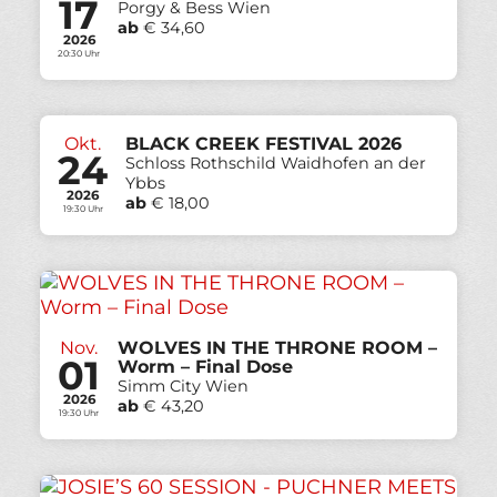
17
Porgy & Bess Wien
ab
€ 34,60
2026
20:30 Uhr
Okt.
BLACK CREEK FESTIVAL 2026
24
Schloss Rothschild Waidhofen an der
Ybbs
2026
ab
€ 18,00
19:30 Uhr
Nov.
WOLVES IN THE THRONE ROOM –
01
Worm – Final Dose
Simm City Wien
2026
ab
€ 43,20
19:30 Uhr