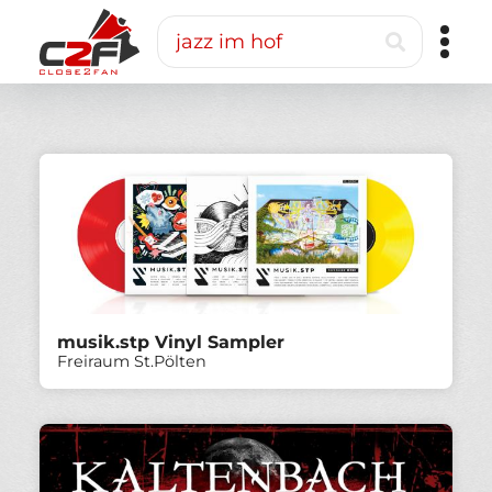
Direkt
Suche
zum
Inhalt
Close2Fan
Direct
to
fan
&
VIP
ticketing
musik.stp Vinyl Sampler
Freiraum St.Pölten