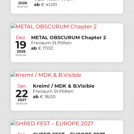
2026
ab
€ 41,00
18:20 Uhr
Dez.
METAL OBSCURUM Chapter 2
19
Freiraum St.Pölten
ab
€ 17,00
2026
19:30 Uhr
Jan.
Kreiml / MDK & B.Visible
22
Freiraum St.Pölten
ab
€ 18,00
2027
20:00 Uhr