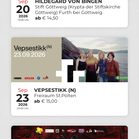
Sep
HILDEGARD VON BINGEN
20
Stift Göttweig (Krypta der Stiftskirche
Göttweig) Furth bei Göttweig
2026
ab
€ 14,50
19:00 Uhr
Sep
VEPSESTIKK (N)
23
Freiraum St.Pölten
ab
€ 15,00
2026
20:00 Uhr