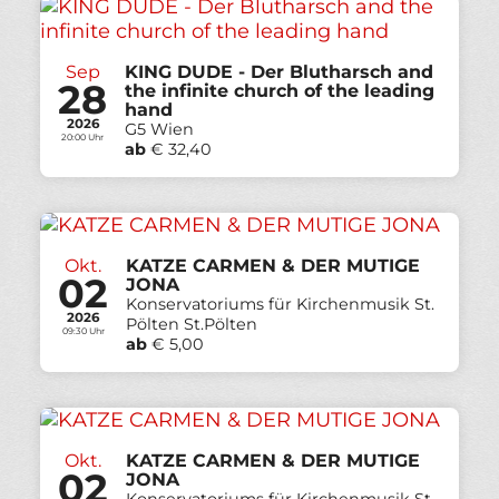
Sep
KING DUDE - Der Blutharsch and
28
the infinite church of the leading
hand
2026
G5 Wien
20:00 Uhr
ab
€ 32,40
Okt.
KATZE CARMEN & DER MUTIGE
02
JONA
Konservatoriums für Kirchenmusik St.
2026
Pölten St.Pölten
09:30 Uhr
ab
€ 5,00
Okt.
KATZE CARMEN & DER MUTIGE
02
JONA