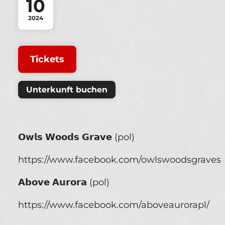
10
2024
Tickets
Unterkunft buchen
𝗢𝘄𝗹𝘀 𝗪𝗼𝗼𝗱𝘀 𝗚𝗿𝗮𝘃𝗲 (pol)
https://www.facebook.com/owlswoodsgraves
𝗔𝗯𝗼𝘃𝗲 𝗔𝘂𝗿𝗼𝗿𝗮 (pol)
https://www.facebook.com/aboveaurorapl/