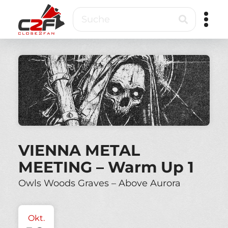
Direkt
Suche
zum
Inhalt
Close2Fan
Direct
to
fan
&
VIP
ticketing
VIENNA METAL
MEETING – Warm Up 1
Owls Woods Graves – Above Aurora
Okt.