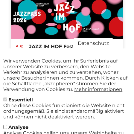
Datenschutz
Aug.
JAZZ IM HOF Festival St.Pölten
27
ABO
2026
Stadtmuseum St. Pölten St.Pölten
-
Wir verwenden Cookies, um Ihr Surferlebnis auf
ab
€ 40,00
Aug.
unserer Website zu verbessern, den Website-
29
Verkehr zu analysieren und zu verstehen, woher
2026
unsere Besucher:innen kommen. Durch Klicken auf
die Schaltfläche „akzeptieren“ stimmen Sie der
Verwendung von Cookies zu.
Mehr informationen
Essentiell
Alle Events
Ohne diese Cookies funktioniert die Website nicht
ordnungsgemäß. Sie sind standardmäßig aktiviert
und können nicht deaktiviert werden.
Analyse
Analyse Cookies helfen uns, unsere Webinhalte zu