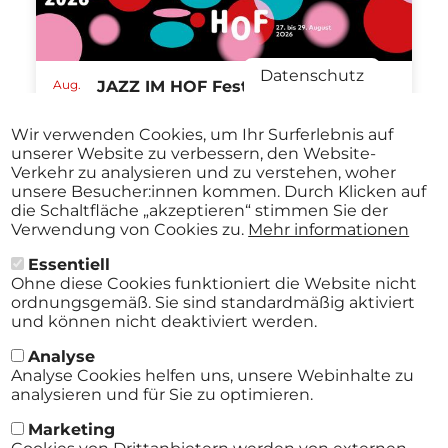
Datenschutz
Aug.
JAZZ IM HOF Festival St.Pölten
27
ABO
2026
Stadtmuseum St. Pölten St.Pölten
-
Wir verwenden Cookies, um Ihr Surferlebnis auf
ab
€ 40,00
Aug.
unserer Website zu verbessern, den Website-
29
Verkehr zu analysieren und zu verstehen, woher
2026
unsere Besucher:innen kommen. Durch Klicken auf
die Schaltfläche „akzeptieren“ stimmen Sie der
Verwendung von Cookies zu.
Mehr informationen
Essentiell
Alle Events
Ohne diese Cookies funktioniert die Website nicht
ordnungsgemäß. Sie sind standardmäßig aktiviert
und können nicht deaktiviert werden.
Analyse
Analyse Cookies helfen uns, unsere Webinhalte zu
analysieren und für Sie zu optimieren.
Marketing