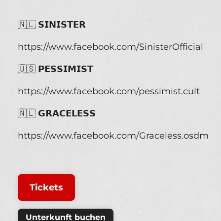
🇳🇱 𝗦𝗜𝗡𝗜𝗦𝗧𝗘𝗥
https://www.facebook.com/SinisterOfficial
🇺🇸 𝗣𝗘𝗦𝗦𝗜𝗠𝗜𝗦𝗧
https://www.facebook.com/pessimist.cult
🇳🇱 𝗚𝗥𝗔𝗖𝗘𝗟𝗘𝗦𝗦
https://www.facebook.com/Graceless.osdm
Tickets
Unterkunft buchen