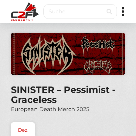
Direkt
Suche
zum
Inhalt
Close2Fan
Direct
to
fan
&
VIP
ticketing
SINISTER – Pessimist -
Graceless
European Death Merch 2025
Dez.