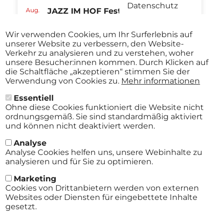
Datenschutz
Aug.
JAZZ IM HOF Festival St.Pölten
27
ABO
2026
Stadtmuseum St. Pölten St.Pölten
-
Wir verwenden Cookies, um Ihr Surferlebnis auf
ab
€ 40,00
Aug.
unserer Website zu verbessern, den Website-
29
Verkehr zu analysieren und zu verstehen, woher
2026
unsere Besucher:innen kommen. Durch Klicken auf
die Schaltfläche „akzeptieren“ stimmen Sie der
Verwendung von Cookies zu.
Mehr informationen
Essentiell
Alle Events
Ohne diese Cookies funktioniert die Website nicht
ordnungsgemäß. Sie sind standardmäßig aktiviert
und können nicht deaktiviert werden.
Analyse
Analyse Cookies helfen uns, unsere Webinhalte zu
analysieren und für Sie zu optimieren.
Marketing
Cookies von Drittanbietern werden von externen
Websites oder Diensten für eingebettete Inhalte
gesetzt.
AGB