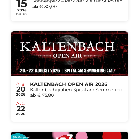
15
Sonnenpark – Park der Vielfalt St.Pölten
ab
€ 30,00
2026
15:00 Uhr
Aug.
KALTENBACH OPEN AIR 2026
20
Kaltenbachgraben Spital am Semmering
2026
ab
€ 75,80
-
Aug.
22
2026