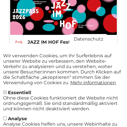
Datenschutz
Aug.
JAZZ IM HOF Festival St.Pölten
27
ABO
2026
Stadtmuseum St. Pölten St.Pölten
-
Wir verwenden Cookies, um Ihr Surferlebnis auf
ab
€ 40,00
Aug.
unserer Website zu verbessern, den Website-
29
Verkehr zu analysieren und zu verstehen, woher
2026
unsere Besucher:innen kommen. Durch Klicken auf
die Schaltfläche „akzeptieren“ stimmen Sie der
Verwendung von Cookies zu.
Mehr informationen
Essentiell
Alle Events
Ohne diese Cookies funktioniert die Website nicht
ordnungsgemäß. Sie sind standardmäßig aktiviert
und können nicht deaktiviert werden.
Analyse
Analyse Cookies helfen uns, unsere Webinhalte zu