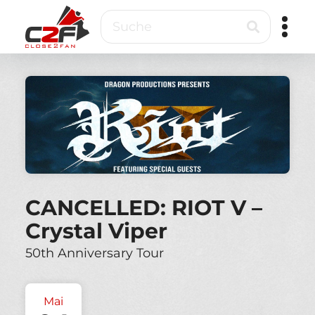
Direkt
Suche
zum
Inhalt
Close2Fan
Direct
to
fan
&
VIP
ticketing
CANCELLED: RIOT V –
Crystal Viper
50th Anniversary Tour
Mai