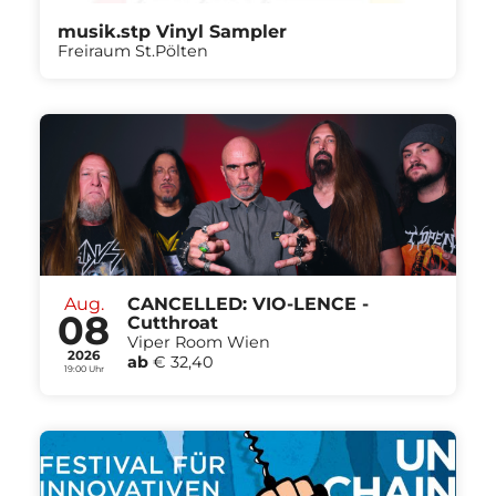
musik.stp Vinyl Sampler
Freiraum St.Pölten
Aug.
CANCELLED: VIO-LENCE -
08
Cutthroat
Viper Room Wien
2026
ab
€ 32,40
19:00 Uhr