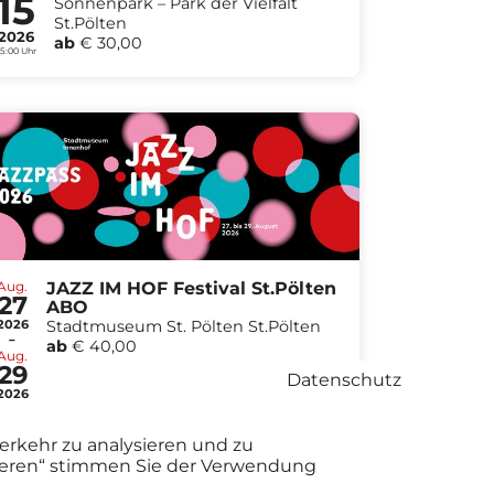
15
Sonnenpark – Park der Vielfalt
St.Pölten
2026
ab
€ 30,00
15:00 Uhr
Aug.
JAZZ IM HOF Festival St.Pölten
27
ABO
2026
Stadtmuseum St. Pölten St.Pölten
-
ab
€ 40,00
Aug.
29
Datenschutz
2026
erkehr zu analysieren und zu
tieren“ stimmen Sie der Verwendung