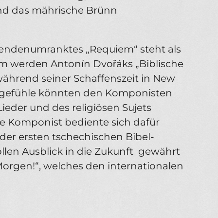
 und das mährische Brünn
endenumranktes „Requiem“ steht als
m werden Antonín Dvořáks „Biblische
 während seiner Schaffenszeit in New
hgefühle könnten den Komponisten
Lieder und des religiösen Sujets
e Komponist bediente sich dafür
, der ersten tschechischen Bibel­
len Ausblick in die Zukunft ­ gewährt
„Morgen!“, welches den internationalen