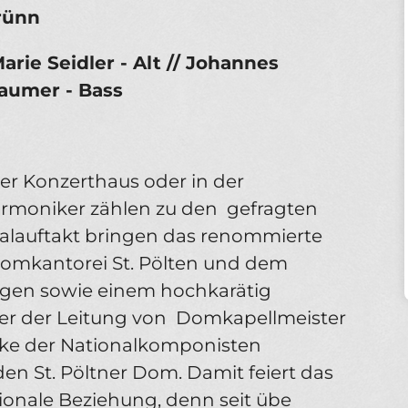
rünn
arie Seidler - Alt // Johannes
Haumer - Bass
g
ner Konzerthaus oder in der
rmoniker zählen zu den ­ gefragten
valauftakt bringen das renommierte
omkantorei St. Pölten und dem
ngen sowie einem hochkarätig
er der Leitung von ­ Domkapellmeister
rke der Nationalkomponisten
en St. Pöltner Dom. Damit feiert das
tionale Beziehung, denn seit übe