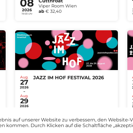
08
Cutthroat
Viper Room Wien
2026
ab
€ 32,40
19:00 Uhr
Aug.
JAZZ IM HOF FESTIVAL 2026
27
2026
-
Aug.
29
2026
ebnis auf unserer Website zu verbessern, den Website-V
en kommen. Durch Klicken auf die Schaltfläche „akzep
Alle Events