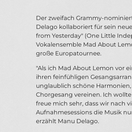
Der zweifach Grammy-nominiert
Delago kollaboriert für sein n
from Yesterday" (One Little In
Vokalensemble Mad About Lem
große Europatournee.
"Als ich Mad About Lemon vor ei
ihren feinfühligen Gesangsarran
unglaublich schöne Harmonien, 
Chorgesang vereinen. Ich wollt
freue mich sehr, dass wir nach 
Aufnahmesessions die Musik nun
erzählt Manu Delago.