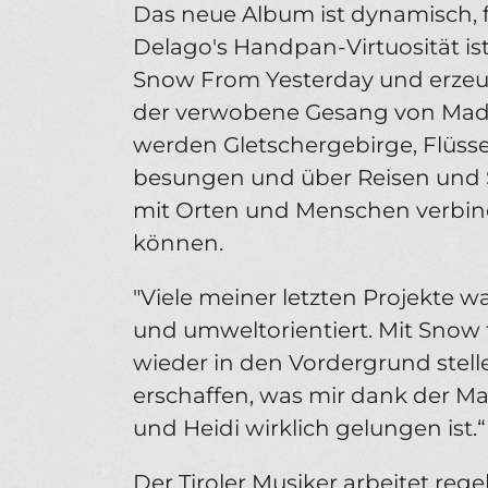
Das neue Album ist dynamisch, f
Delago's Handpan-Virtuosität is
Snow From Yesterday und erzeugt
der verwobene Gesang von Mad 
werden Gletschergebirge, Flüsse
besungen und über Reisen und S
mit Orten und Menschen verbin
können.
"Viele meiner letzten Projekte w
und umweltorientiert. Mit Snow 
wieder in den Vordergrund stel
erschaffen, was mir dank der M
und Heidi wirklich gelungen ist.“
Der Tiroler Musiker arbeitet reg