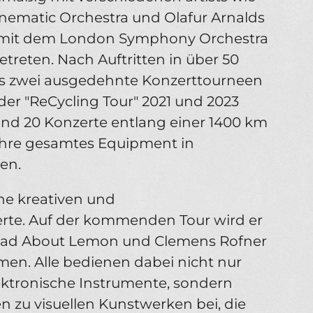
inematic Orchestra und Olafur Arnalds
a. mit dem London Symphony Orchestra
reten. Nach Auftritten in über 50
ts zwei ausgedehnte Konzerttourneen
der "ReCycling Tour" 2021 und 2023
und 20 Konzerte entlang einer 1400 km
 ihre gesamtes Equipment in
en.
ne kreativen und
te. Auf der kommenden Tour wird er
Mad About Lemon und Clemens Rofner
en. Alle bedienen dabei nicht nur
ektronische Instrumente, sondern
 zu visuellen Kunstwerken bei, die