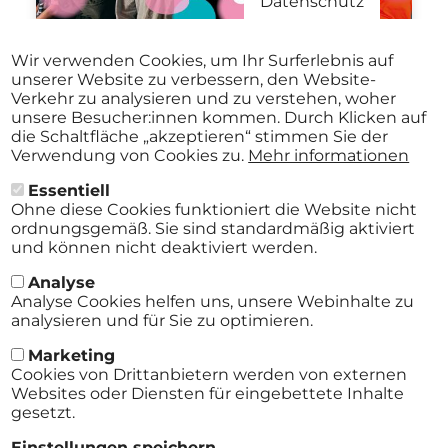
Datenschutz
Aug.
VICTORIA KIRILOVA QUARTET /
Wir verwenden Cookies, um Ihr Surferlebnis auf
27
KARIN BACHNER & BIG BAND
unserer Website zu verbessern, den Website-
Stadtmuseum St. Pölten St.Pölten
Verkehr zu analysieren und zu verstehen, woher
2026
ab
€ 12,00
19:30 Uhr
unsere Besucher:innen kommen. Durch Klicken auf
die Schaltfläche „akzeptieren“ stimmen Sie der
Verwendung von Cookies zu.
Mehr informationen
Essentiell
Alle Events
Ohne diese Cookies funktioniert die Website nicht
ordnungsgemäß. Sie sind standardmäßig aktiviert
und können nicht deaktiviert werden.
Analyse
Analyse Cookies helfen uns, unsere Webinhalte zu
analysieren und für Sie zu optimieren.
Marketing
Cookies von Drittanbietern werden von externen
Websites oder Diensten für eingebettete Inhalte
gesetzt.
AGB
Einstellungen speichern