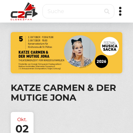
Direkt
Suche
zum
Inhalt
Close2Fan
Direct
to
fan
&
VIP
ticketing
KATZE CARMEN & DER
MUTIGE JONA
Okt.
02