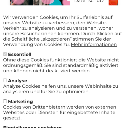
Datenschutz
Aug.
VICTORIA KIRILOVA QUARTET /
Wir verwenden Cookies, um Ihr Surferlebnis auf
27
KARIN BACHNER & BIG BAND
unserer Website zu verbessern, den Website-
Stadtmuseum St. Pölten St.Pölten
Verkehr zu analysieren und zu verstehen, woher
2026
ab
€ 12,00
19:30 Uhr
unsere Besucher:innen kommen. Durch Klicken auf
die Schaltfläche „akzeptieren“ stimmen Sie der
Verwendung von Cookies zu.
Mehr informationen
Essentiell
Alle Events
Ohne diese Cookies funktioniert die Website nicht
ordnungsgemäß. Sie sind standardmäßig aktiviert
und können nicht deaktiviert werden.
Analyse
Analyse Cookies helfen uns, unsere Webinhalte zu
analysieren und für Sie zu optimieren.
Marketing
Cookies von Drittanbietern werden von externen
Websites oder Diensten für eingebettete Inhalte
gesetzt.
AGB
Einstellungen speichern