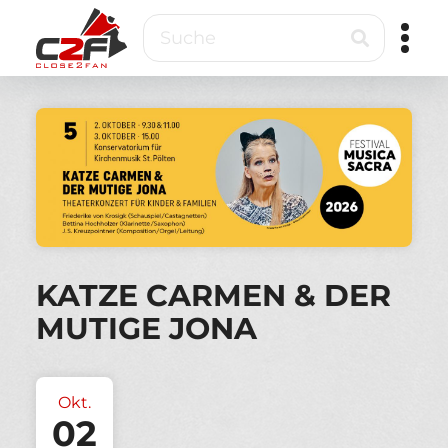
Direkt
Suche
zum
Inhalt
Close2Fan
Direct
to
fan
&
VIP
ticketing
KATZE CARMEN & DER
MUTIGE JONA
Okt.
02