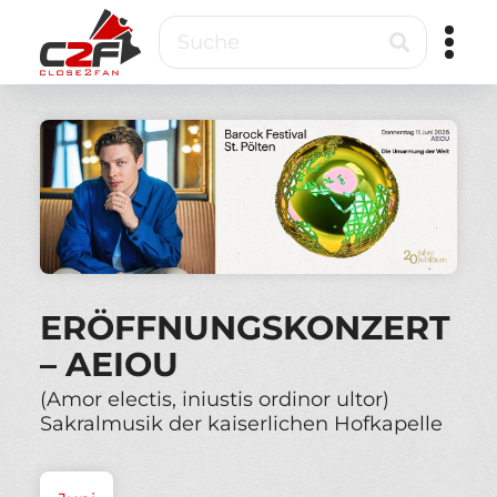
Direkt
Suche
zum
Inhalt
Close2Fan
Direct
to
fan
&
VIP
ticketing
ERÖFFNUNGSKONZERT
– AEIOU
(Amor electis, iniustis ordinor ultor)
Sakralmusik der kaiserlichen Hofkapelle