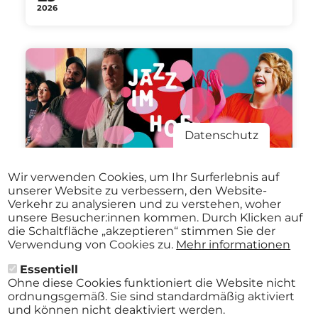
2026
Datenschutz
Aug.
VICTORIA KIRILOVA QUARTET /
Wir verwenden Cookies, um Ihr Surferlebnis auf
27
KARIN BACHNER & BIG BAND
unserer Website zu verbessern, den Website-
Stadtmuseum St. Pölten St.Pölten
Verkehr zu analysieren und zu verstehen, woher
2026
ab
€ 12,00
19:30 Uhr
unsere Besucher:innen kommen. Durch Klicken auf
die Schaltfläche „akzeptieren“ stimmen Sie der
Verwendung von Cookies zu.
Mehr informationen
Essentiell
Alle Events
Ohne diese Cookies funktioniert die Website nicht
ordnungsgemäß. Sie sind standardmäßig aktiviert
und können nicht deaktiviert werden.