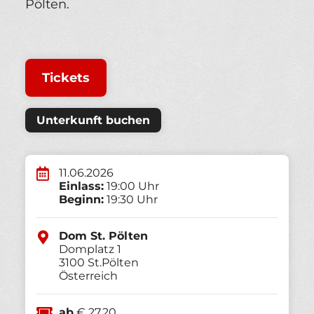
Pölten.
Tickets
Unterkunft buchen
11.06.2026
Einlass:
19:00 Uhr
Beginn:
19:30 Uhr
Dom St. Pölten
Domplatz 1
3100
St.Pölten
Österreich
ab
€ 27,20