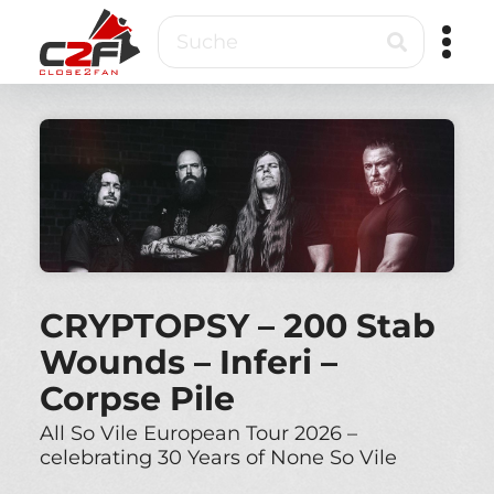
Direkt
Suche
zum
Inhalt
Close2Fan
Direct
to
fan
&
VIP
ticketing
CRYPTOPSY – 200 Stab
Wounds – Inferi –
Corpse Pile
All So Vile European Tour 2026 –
celebrating 30 Years of None So Vile