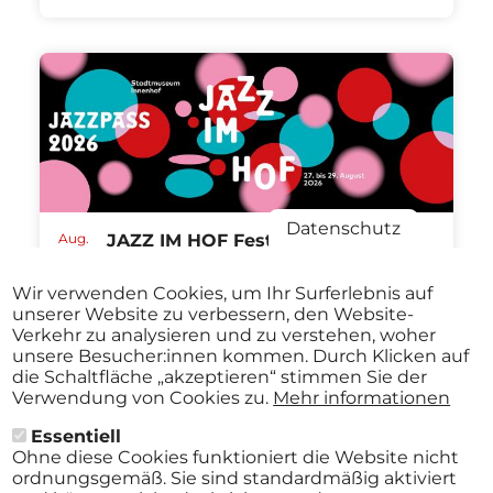
Datenschutz
Aug.
JAZZ IM HOF Festival St.Pölten
27
ABO
2026
Stadtmuseum St. Pölten St.Pölten
-
Wir verwenden Cookies, um Ihr Surferlebnis auf
ab
€ 40,00
Aug.
unserer Website zu verbessern, den Website-
29
Verkehr zu analysieren und zu verstehen, woher
2026
unsere Besucher:innen kommen. Durch Klicken auf
die Schaltfläche „akzeptieren“ stimmen Sie der
Verwendung von Cookies zu.
Mehr informationen
Essentiell
Alle Events
Ohne diese Cookies funktioniert die Website nicht
ordnungsgemäß. Sie sind standardmäßig aktiviert