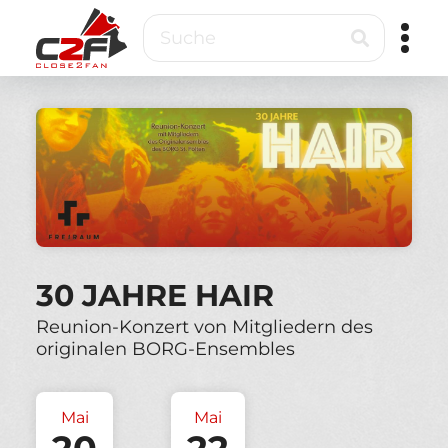
Direkt
Suche
zum
Inhalt
Close2Fan
Direct
to
fan
&
VIP
ticketing
30 JAHRE HAIR
Reunion-Konzert von Mitgliedern des
originalen BORG-Ensembles
Mai
Mai