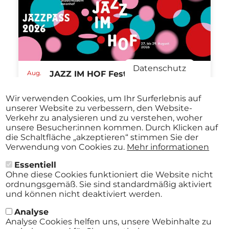
Datenschutz
Aug.
JAZZ IM HOF Festival St.Pölten
27
ABO
2026
Stadtmuseum St. Pölten St.Pölten
-
Wir verwenden Cookies, um Ihr Surferlebnis auf
ab
€ 40,00
Aug.
unserer Website zu verbessern, den Website-
29
Verkehr zu analysieren und zu verstehen, woher
2026
unsere Besucher:innen kommen. Durch Klicken auf
die Schaltfläche „akzeptieren“ stimmen Sie der
Verwendung von Cookies zu.
Mehr informationen
Alle Events
Essentiell
Ohne diese Cookies funktioniert die Website nicht
ordnungsgemäß. Sie sind standardmäßig aktiviert
und können nicht deaktiviert werden.
Analyse
Analyse Cookies helfen uns, unsere Webinhalte zu