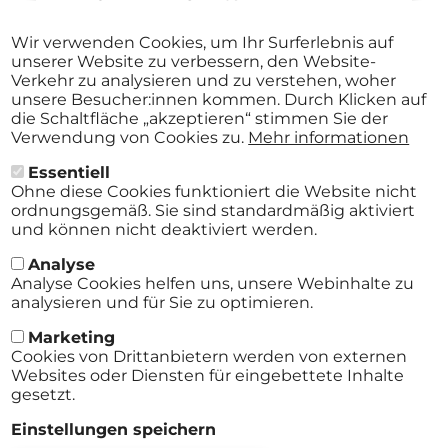
27
ABO
2026
Stadtmuseum St. Pölten St.Pölten
-
Wir verwenden Cookies, um Ihr Surferlebnis auf
ab
€ 40,00
Aug.
unserer Website zu verbessern, den Website-
29
Verkehr zu analysieren und zu verstehen, woher
2026
unsere Besucher:innen kommen. Durch Klicken auf
die Schaltfläche „akzeptieren“ stimmen Sie der
Verwendung von Cookies zu.
Mehr informationen
Essentiell
Alle Events
Ohne diese Cookies funktioniert die Website nicht
ordnungsgemäß. Sie sind standardmäßig aktiviert
und können nicht deaktiviert werden.
Analyse
Analyse Cookies helfen uns, unsere Webinhalte zu
analysieren und für Sie zu optimieren.
Marketing
Cookies von Drittanbietern werden von externen
Websites oder Diensten für eingebettete Inhalte
gesetzt.
AGB
Einstellungen speichern
Footer
Impressum