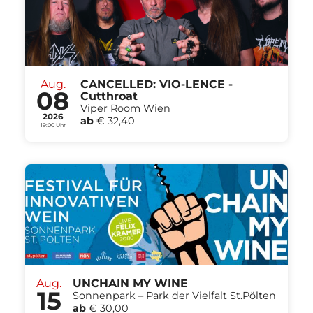
Aug.
CANCELLED: VIO-LENCE -
08
Cutthroat
Viper Room Wien
2026
ab
€ 32,40
19:00 Uhr
Aug.
UNCHAIN MY WINE
15
Sonnenpark – Park der Vielfalt St.Pölten
ab
€ 30,00