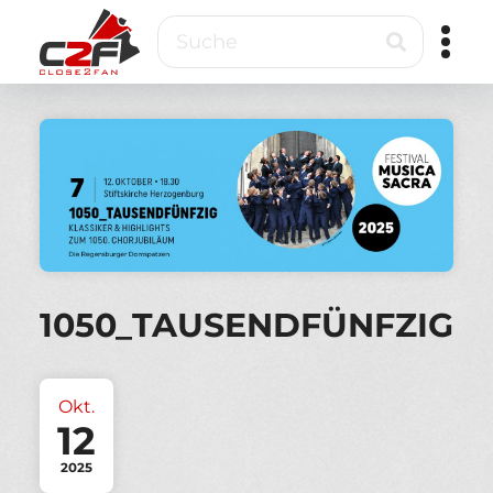
Direkt
Suche
zum
Inhalt
Close2Fan
Direct
to
fan
&
VIP
ticketing
1050_TAUSENDFÜNFZIG
Okt.
12
2025